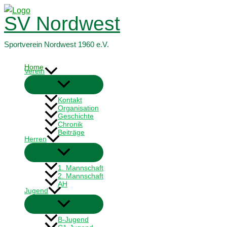
Zum
SV Nordwest
Inhalt
springen
Sportverein Nordwest 1960 e.V.
Home
Verein
Kontakt
Organisation
Geschichte
Chronik
Beiträge
Herren
1. Mannschaft
2. Mannschaft
AH
Jugend
B-Jugend