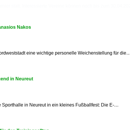
nier statt. Interessierte Vereine können noch bis zum 30.04.2
hanasios Nakos
ordweststadt eine wichtige personelle Weichenstellung für die
gend in Neureut
orthalle in Neureut in ein kleines Fußballfest: Die E-…