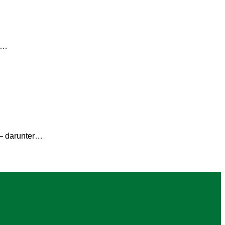
er…
­– darunter…