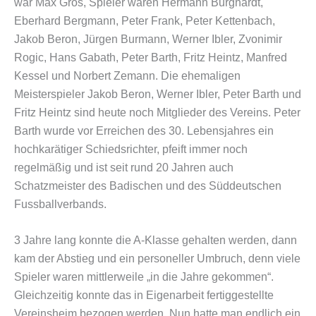
war Max Gros, Spieler waren Hermann Burghardt,
Eberhard Bergmann, Peter Frank, Peter Kettenbach,
Jakob Beron, Jürgen Burmann, Werner Ibler, Zvonimir
Rogic, Hans Gabath, Peter Barth, Fritz Heintz, Manfred
Kessel und Norbert Zemann. Die ehemaligen
Meisterspieler Jakob Beron, Werner Ibler, Peter Barth und
Fritz Heintz sind heute noch Mitglieder des Vereins. Peter
Barth wurde vor Erreichen des 30. Lebensjahres ein
hochkarätiger Schiedsrichter, pfeift immer noch
regelmäßig und ist seit rund 20 Jahren auch
Schatzmeister des Badischen und des Süddeutschen
Fussballverbands.
3 Jahre lang konnte die A-Klasse gehalten werden, dann
kam der Abstieg und ein personeller Umbruch, denn viele
Spieler waren mittlerweile „in die Jahre gekommen“.
Gleichzeitig konnte das in Eigenarbeit fertiggestellte
Vereinsheim bezogen werden. Nun hatte man endlich ein