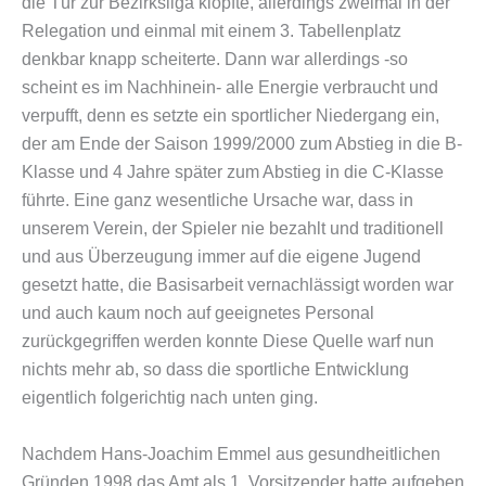
die Tür zur Bezirksliga klopfte, allerdings zweimal in der
Relegation und einmal mit einem 3. Tabellenplatz
denkbar knapp scheiterte. Dann war allerdings -so
scheint es im Nachhinein- alle Energie verbraucht und
verpufft, denn es setzte ein sportlicher Niedergang ein,
der am Ende der Saison 1999/2000 zum Abstieg in die B-
Klasse und 4 Jahre später zum Abstieg in die C-Klasse
führte. Eine ganz wesentliche Ursache war, dass in
unserem Verein, der Spieler nie bezahlt und traditionell
und aus Überzeugung immer auf die eigene Jugend
gesetzt hatte, die Basisarbeit vernachlässigt worden war
und auch kaum noch auf geeignetes Personal
zurückgegriffen werden konnte Diese Quelle warf nun
nichts mehr ab, so dass die sportliche Entwicklung
eigentlich folgerichtig nach unten ging.
Nachdem Hans-Joachim Emmel aus gesundheitlichen
Gründen 1998 das Amt als 1. Vorsitzender hatte aufgeben