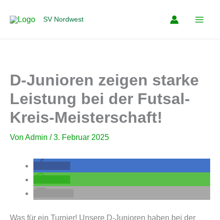
Zum
Inhalt
SV Nordwest
springen
D-Junioren zeigen starke
Leistung bei der Futsal-
Kreis-Meisterschaft!
Von
Admin
/
3. Februar 2025
teilen
teilen
E-Mail
Was für ein Turnier! Unsere D-Junioren haben bei der