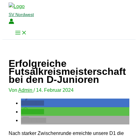
Zum
Inhalt
SV Nordwest
springen
Erfolgreiche
Futsalkreismeisterschaft
bei den D-Junioren
Von
Admin
/
14. Februar 2024
teilen
teilen
E-Mail
Nach starker Zwischenrunde erreichte unsere D1 die