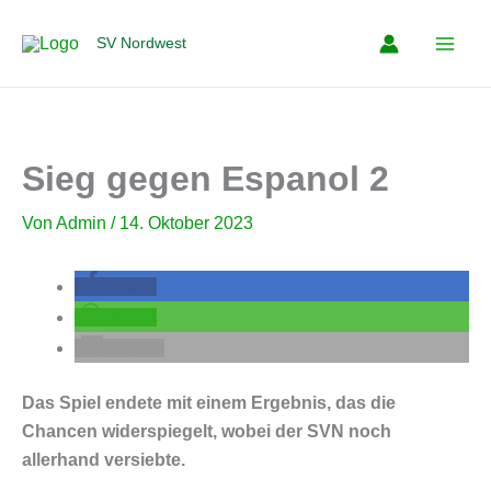
Zum
Inhalt
SV Nordwest
springen
Sieg gegen Espanol 2
Von
Admin
/
14. Oktober 2023
teilen
teilen
E-Mail
Das Spiel endete mit einem Ergebnis, das die
Chancen widerspiegelt, wobei der SVN noch
allerhand versiebte.