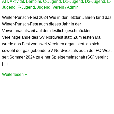
AH
,
Aktivität
,
Bambini
,
C-Jugend
,
D1-Jugend
,
D2-Jugend
,
E-
Jugend
,
F-Jugend
,
Jugend
,
Verein
/
Admin
Winter-Punsch-Fest 2024 Wie in den letzten Jahren fand das
Winter-Punsch-Fest auch dieses Jahr in der
Vorweihnachtszeit auf dem festlich geschmückten
Vereinsgelände des SV Nordwest statt. Zum ersten Mal
wurde das Fest von zwei Vereinen organisiert, da sich
sowohl der gastgebende SV Nordwest als auch der FC West
seit Sommer 2024 zu einer Spielgemeinschaft (SG) vereint
[…]
Winter-
Weiterlesen »
Punsch-
Fest
2024
(mit
Bildern)