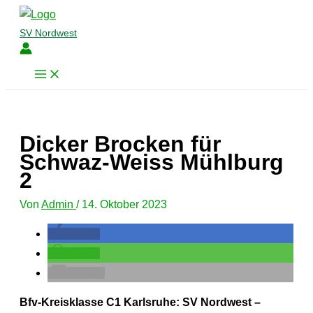
Zum
Inhalt
SV Nordwest
springen
Dicker Brocken für
Schwaz-Weiss Mühlburg
2
Von
Admin
/
14. Oktober 2023
teilen
teilen
E-Mail
Bfv-Kreisklasse C1 Karlsruhe: SV Nordwest –