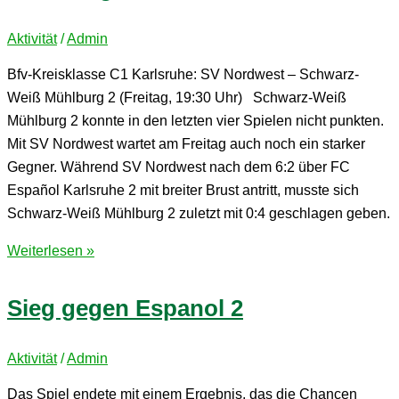
Schneide
Aktivität
/
Admin
Bfv-Kreisklasse C1 Karlsruhe: SV Nordwest – Schwarz-
Weiß Mühlburg 2 (Freitag, 19:30 Uhr) Schwarz-Weiß
Mühlburg 2 konnte in den letzten vier Spielen nicht punkten.
Mit SV Nordwest wartet am Freitag auch noch ein starker
Gegner. Während SV Nordwest nach dem 6:2 über FC
Español Karlsruhe 2 mit breiter Brust antritt, musste sich
Schwarz-Weiß Mühlburg 2 zuletzt mit 0:4 geschlagen geben.
Dicker
Weiterlesen »
Brocken
für
Sieg gegen Espanol 2
Schwaz-
Weiss
Aktivität
/
Admin
Mühlburg
2
Das Spiel endete mit einem Ergebnis, das die Chancen