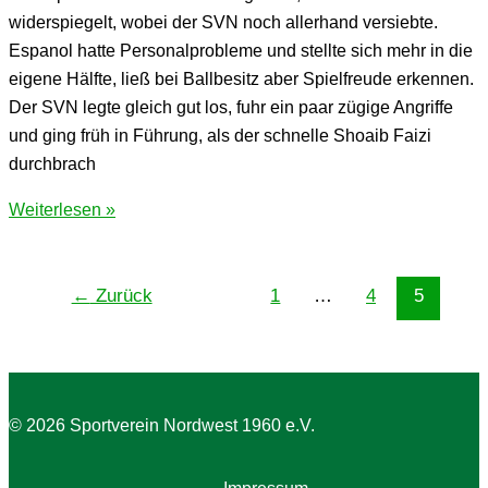
widerspiegelt, wobei der SVN noch allerhand versiebte.
Espanol hatte Personalprobleme und stellte sich mehr in die
eigene Hälfte, ließ bei Ballbesitz aber Spielfreude erkennen.
Der SVN legte gleich gut los, fuhr ein paar zügige Angriffe
und ging früh in Führung, als der schnelle Shoaib Faizi
durchbrach
Sieg
Weiterlesen »
gegen
Espanol
2
←
Zurück
1
…
4
5
© 2026 Sportverein Nordwest 1960 e.V.